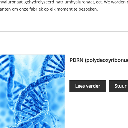
mhyaluronaat, gehydrolyseerd natriumhyaluronaat, ect. We worden d
lanten om onze fabriek op elk moment te bezoeken.
PDRN (polydeoxyribonuc
Lees verder
Stuur