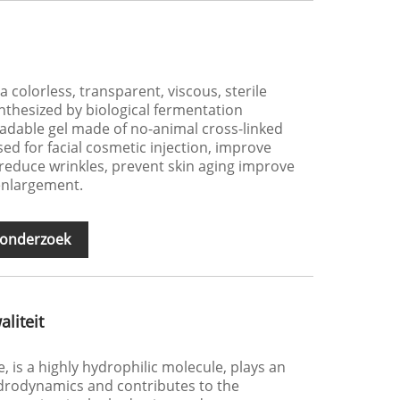
 colorless, transparent, viscous, sterile
ynthesized by biological fermentation
radable gel made of no-animal cross-linked
sed for facial cosmetic injection, improve
reduce wrinkles, prevent skin aging improve
 enlargement.
 onderzoek
liteit
 is a highly hydrophilic molecule, plays an
ydrodynamics and contributes to the