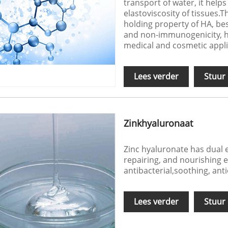
transport of water, it help
elastoviscosity of tissues.
holding property of HA, bes
and non-immunogenicity, h
medical and cosmetic appli
Lees verder
Stuur
Zinkhyaluronaat
Zinc hyaluronate has dual e
repairing, and nourishing e
antibacterial,soothing, anti
Lees verder
Stuur