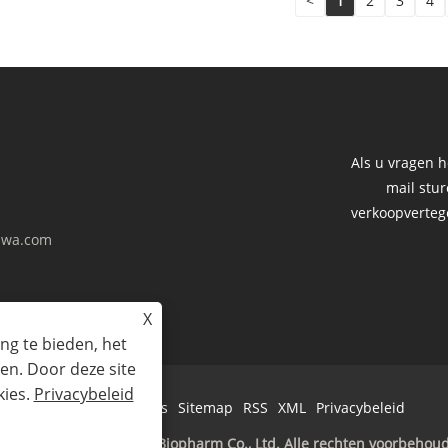
<
1
2
3
4
Als u vragen h
mail stu
verkoopverteg
wa.com
X
ng te bieden, het
en. Door deze site
kies.
Privacybeleid
Links
Sitemap
RSS
XML
Privacybeleid
pyright © 2023 Amhwa Biopharm Co., Ltd. Alle rechten voorbehou