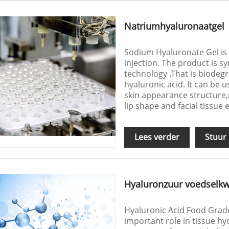
Natriumhyaluronaatgel
Sodium Hyaluronate Gel is a
injection. The product is s
technology .That is biodeg
hyaluronic acid. It can be u
skin appearance structure,
lip shape and facial tissue
Lees verder
Stuur
Hyaluronzuur voedselkwa
Hyaluronic Acid Food Grade,
important role in tissue h