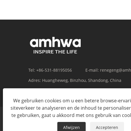
Tel:
+86-531-88195056
E-mail:
renegeng@amh
Adres:
Huangheweg, Binzhou, Shandong, China
We gebruiken cookies om u een betere browse-ervari
siteverkeer te analyseren en de inhoud te personaliser
te gebruiken, gaat u akkoord met ons gebruik van coo
Afwijzen
Accepteren
Co