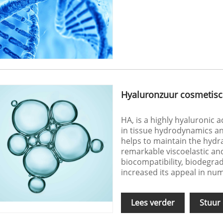
Hyaluronzuur cosmetisc
HA, is a highly hyaluronic 
in tissue hydrodynamics and
helps to maintain the hydra
remarkable viscoelastic and
biocompatibility, biodegra
increased its appeal in nu
Lees verder
Stuur