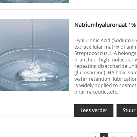
Natriumhyaluronaat 1% 
Hyaluronic Acid (Sodium Hya
extracellular matrix of ani
Streptococcus. HA belongs 
branched, high molecular w
repeating disaccharide unit
glucosamine). HA have som
water retention, lubricatio
is widely applied to cosmeti
pharmaceutics,etc.
Lees verder
Stuur