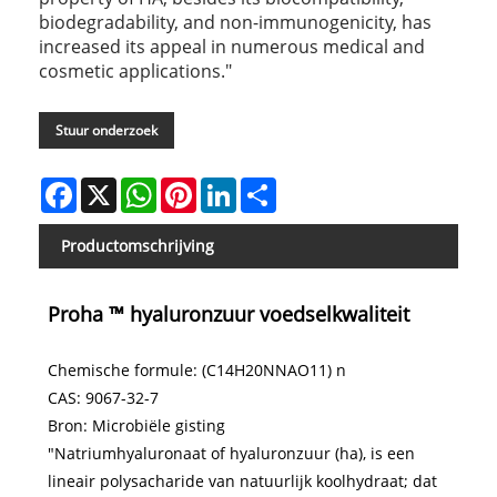
biodegradability, and non-immunogenicity, has
increased its appeal in numerous medical and
cosmetic applications."
Stuur onderzoek
Facebook
X
WhatsApp
Pinterest
LinkedIn
Share
Productomschrijving
Proha ™ hyaluronzuur voedselkwaliteit
Chemische formule: (C14H20NNAO11) n
CAS: 9067-32-7
Bron: Microbiële gisting
"Natriumhyaluronaat of hyaluronzuur (ha), is een
lineair polysacharide van natuurlijk koolhydraat; dat