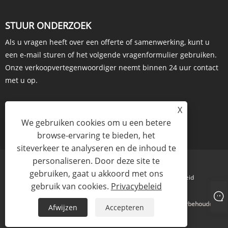
STUUR ONDERZOEK
Als u vragen heeft over een offerte of samenwerking, kunt u
een e-mail sturen of het volgende vragenformulier gebruiken.
Onze verkoopvertegenwoordiger neemt binnen 24 uur contact
met u op.
X
We gebruiken cookies om u een betere
ONDERZOEK NU
browse-ervaring te bieden, het
siteverkeer te analyseren en de inhoud te
personaliseren. Door deze site te
gebruiken, gaat u akkoord met ons
Links
Sitemap
RSS
XML
Privacybeleid
gebruik van cookies.
Privacybeleid
Copyright © 2023 Amhwa Biopharm Co., Ltd. Alle rechten voorbehouden
Afwijzen
Accepteren