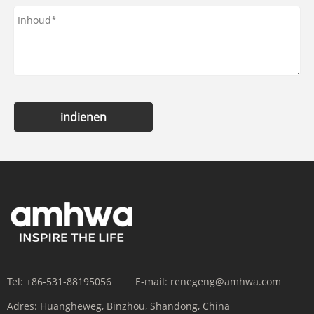
indienen
Tel:
+86-531-88195056
E-mail:
renegeng@amhwa.com
Adres:
Huangheweg, Binzhou, Shandong, China